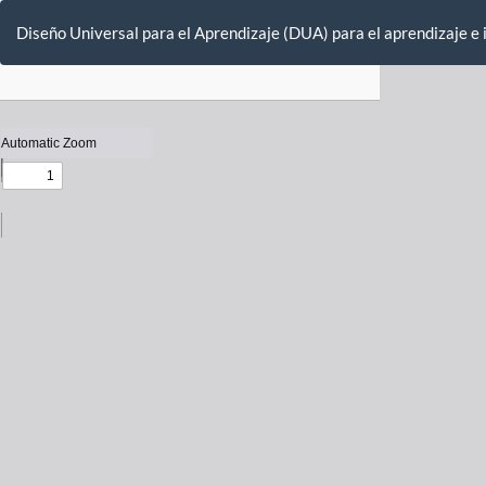
Return
to
Diseño Universal para el Aprendizaje (DUA) para el aprendizaje e 
Issue
Details