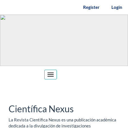
Main
Register
Login
Navigation
Main
Content
Sidebar
Toggle
navigation
Científica Nexus
La Revista Científica Nexus es una publicación académica
dedicada a la divulgación de investigaciones