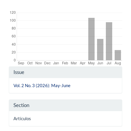
Downloads
Article
Issue
Details
Vol. 2 No. 3 (2026): May-June
Section
Artículos