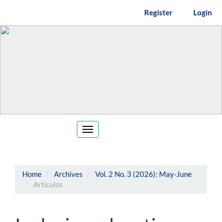
Main
Register
Login
Navigation
Main
Content
Sidebar
Toggle
navigation
Home
Archives
Vol. 2 No. 3 (2026): May-June
Artículos