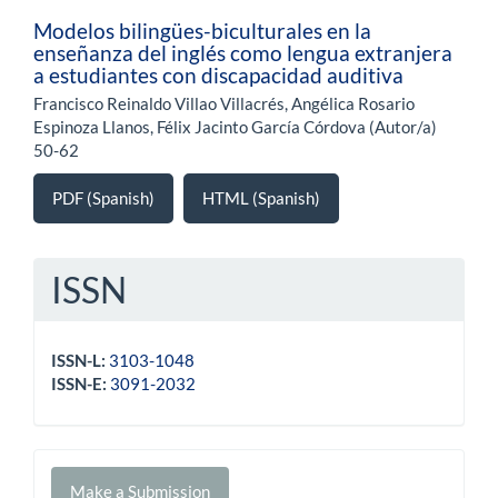
Modelos bilingües-biculturales en la
enseñanza del inglés como lengua extranjera
a estudiantes con discapacidad auditiva
Francisco Reinaldo Villao Villacrés, Angélica Rosario
Espinoza Llanos, Félix Jacinto García Córdova (Autor/a)
50-62
PDF (Spanish)
HTML (Spanish)
ISSN
ISSN-L:
3103-1048
ISSN-E:
3091-2032
Make
Make a Submission